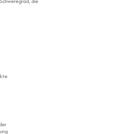
 Schweregrad, die
rkte
der
tung