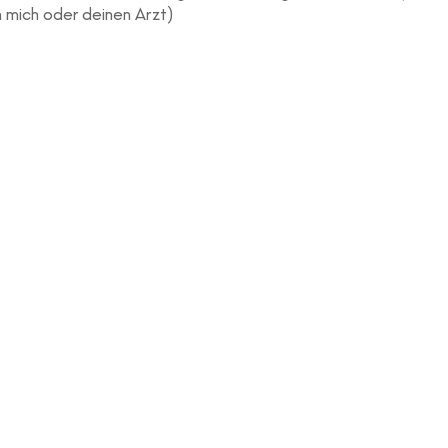
 mich oder deinen Arzt)
f dich zutrifft, informiere mich bitte, um den Risikofaktor zu
d gesundheitsbezogenen Informationen bleiben vertraulich!
Breathe with me!