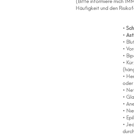
(Bitte informiere mich IM
Häufigkeit und den Risiko
•
Sc
•
As
• Bl
• Vo
• Bip
• Kür
(hän
• Her
oder
• Ne
• Gl
• An
• Ni
• Epi
• Jed
durc