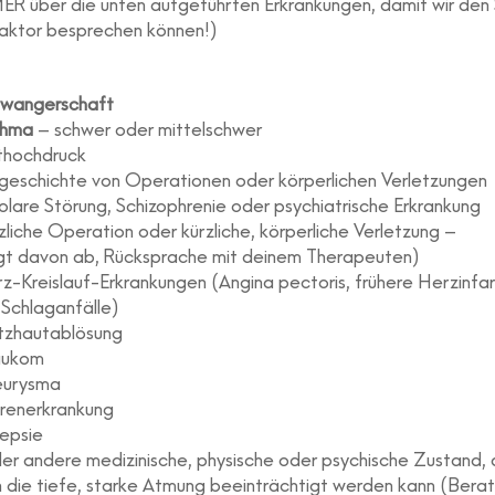
MER über die unten aufgeführten Erkrankungen, damit wir den
faktor besprechen können!)
hwangerschaft
thma
– schwer oder mittelschwer
uthochdruck
rgeschichte von Operationen oder körperlichen Verletzungen
olare Störung, Schizophrenie oder psychiatrische Erkrankung
zliche Operation oder kürzliche, körperliche Verletzung –
gt davon ab, Rücksprache mit deinem Therapeuten)
z-Kreislauf-Erkrankungen (Angina pectoris, frühere Herzinfa
 Schlaganfälle)
tzhautablösung
aukom
eurysma
erenerkrankung
lepsie
er andere medizinische, physische oder psychische Zustand, 
h die tiefe, starke Atmung beeinträchtigt werden kann (Bera